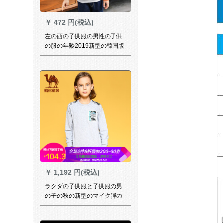
￥
472 円(税込)
左の西の子供服の男性の子供
の服の年齢2019新型の韓国版
は頭の子供の長袖Tシャツの春
の服装の白い吊り札の160ヤ
ードの身長の160 cmグルーを
かけます。
￥
1,192 円(税込)
ラクダの子供服と子供服の男
の子の秋の新型のマイク弾の
护卫の子供服の头は厚いTシャ
ッツの花のほうの130/64をプ