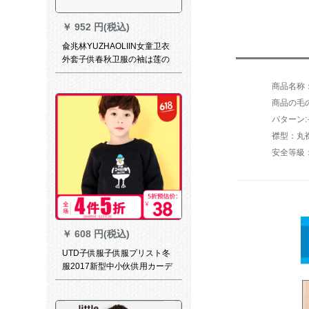
￥
952 円(税込)
兪兆林YUZHAOLIIN女童卫衣
外套子供春秋卫服の袖は莲の
叶の辺の小さい仙女を持ちま
す。
商品の毛の
パターン
襟型：丸
安全等級
￥
608 円(税込)
UTD子供服子供服プリスト冬
服2017新型中小伙供用カーデ
ィガン男女用カーディガン保
温加厚赤ちゃん