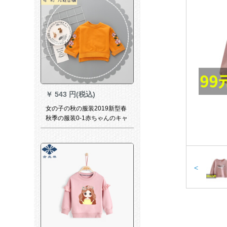
￥
543 円(税込)
女の子の秋の服装2019新型春
秋季の服装0-1赤ちゃんのキャ
バの头打ちのシャッツ2-3歳の
赤ちゃんの长袖の着付けのオ
レイン色の95 cm(95-10 cm)
<