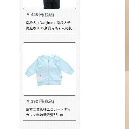
￥
448 円(税込)
南极人（Nanjiren）南极人子
供服春2019新品赤ちゃんの长
袖の上には外装です。
￥
392 円(税込)
绵堂女童长袖ニコカートディ
ガレン年齢新浅蓝66 cm