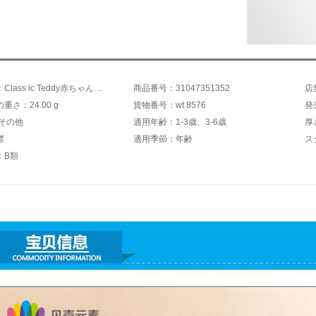
商品名称：Class ic Teddy赤ちゃん白鳥の衣秋の服の女の子の子供服の子供服の子供の丸襟の字母の長袖の上着wt 8576ピンクの120 cm
商品番号：31047351352
店
重さ：24.00 g
貨物番号：wt 8576
発
:その他
適用年齢：1-3歳、3-6歳
厚
襟
適用季節：年齢
ス
：B類