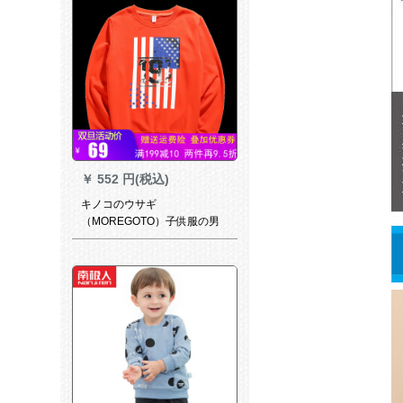
レスします。
￥
552 円(税込)
キノコのウサギ
（MOREGOTO）子供服の男
の子の服の春の新型の中で大
き子供の男装の12潮の13-15
歳の太さの男の服のミカンの
赤い160 cm