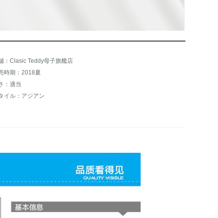
舗：Clasic Teddy母子旗艦店
売時期：2018夏
さ：適当
タイル：アジアン