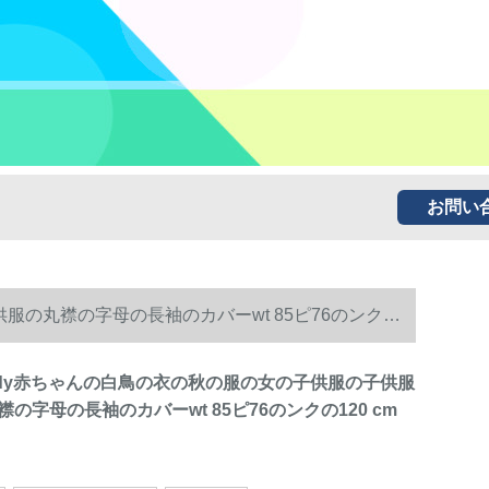
お問い
子供服の丸襟の字母の長袖のカバーwt 85ピ76のンクの
c Teddy赤ちゃんの白鳥の衣の秋の服の女の子供服の子供服
の字母の長袖のカバーwt 85ピ76のンクの120 cm