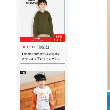
￥
1,912 円(税込)
littlemo&co男女の非対称袖の
オッフル文字レイトカートの
ディップガーン173 SW 202
moco G 97軍グリン130/60