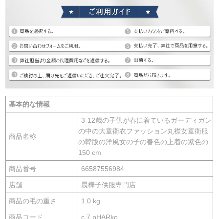
基本的な情報
3-12歳の子供が春に着ているガーディガン
の中の大童衛衣ファッション丸襟女童衛服
商品名称
の韓版の洋風女の子の春色の上着の紫色の
150 cm
商品番号
66587556984
店舗
晨樺子供服専門店
商品の毛の重さ
1.0 kg
商品コード
c 7 pHARkc