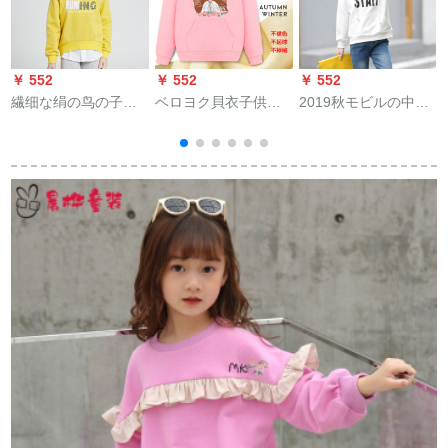
￥ 552
￥ 552
￥ 552
￥
繊细な绢の鸟の子供
ベロヨク貝衣子供加
2019秋モビルの中で
【
服の子の子の年齢の
絨ガデイジの女の子
大童韩版ファンシー
绵の质打底のシシャ
の赤ちゃん12-15歳の
単色の女性子供服の
ツのカバの头のゆっ
女の子の秋の上に
アルファベットの女
たしている上にの英
は、厚い保温の韓国
子学生の长袖レユニ
文の字母-姜黄の130
版の下地のシャチャ
トニックの女の子6歳
の冬のピンクの花輪
7歳10歳11歳白140
の160をプリウスしま
cm
粉
す。