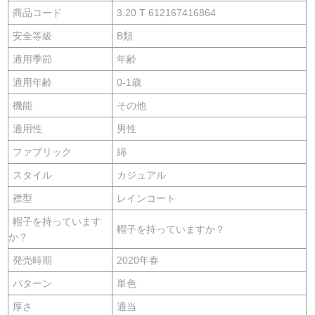
商品コード
3.20 T 612167416864
安全等級
B類
適用季節
年齢
適用年齢
0-1歳
機能
その他
適用性
男性
ファブリック
綿
スタイル
カジュアル
襟型
レインコート
帽子を持っています
帽子を持っていますか？
か？
発売時期
2020年春
パターン
単色
厚さ
適当