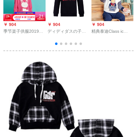
￥ 904
￥ 904
￥ 904
￥
季节楽子供服2019女
ディディダスの子供
精典泰迪Class ic
m
童卫衣长袖新款子供
供服18秋男童レユニ
Teddy子供服子供服春
丸襟套上着秋季单衣
コンジットの大子供
秋季新作の男女の子
小童GQH 73161玫红
服DI 0325 DI 0326
供服の着付けと子供
105
DN 8442 DI 0326
供服の子供服の着付
ク
けの赤ちゃんは外出
しています。