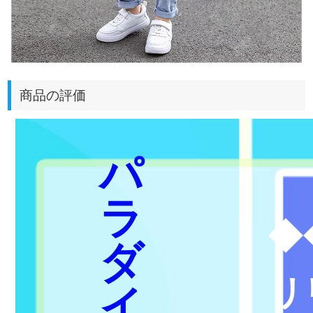
商品の評価
パ
ラ
◆
ダ
リ
イ