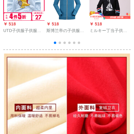
￥ 518
￥ 518
￥ 518
￥
UTD子供服子供服秋
斯博兰帝の子供服の
ミルキー丁当子供服
C
服男童丸襟シャコー
中で大童卫衣の男の
秋の新型供子供给用
ト100%新商品子供应
子と女の子の子供レ
の长袖の着は、头カ
カジュア服韩国版の
ンコトートのスポツ
バー黒130
中の大子供用カバの
ーコの秋湖の青さは
头突きシャチャの女
130です。
供服カーニバルディ
ー
ガーン