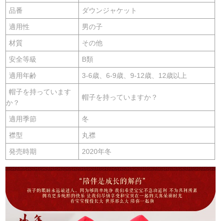
品番
ダウンジャケット
適用性
男の子
材質
その他
安全等級
B類
適用年齢
3-6歳、6-9歳、9-12歳、12歳以上
帽子を持っています
帽子を持っていますか？
か？
適用季節
冬
襟型
丸襟
発売時期
2020年冬