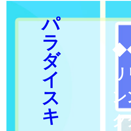
パ
ラ
◆
ダ
リ
イ
ス
ン
キ
ク