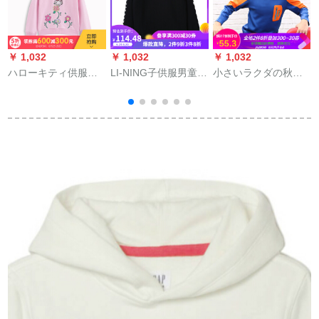
￥ 1,032
￥ 1,032
￥ 1,032
￥
ハローキティ供服
LI-NING子供服男童装
小さいラクダの秋の
2019新型秋服子供服
头丸襟新款卫衣男童
子供の男女の长袖の
（
の中で、大子供カジ
服YWDM 061-1炭黒
运动するTシャツの青
ュアルケース100%ト
150
いA 6 W 51 H 821
レープの女の子服の
130/64
ピンク130 cm