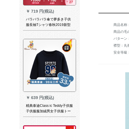
￥
719 円(税込)
バラバラバラ傘で夢多き子供
服長袖Tシャツ春秋2019新型
中大童童童童童童童童童童童
商品の毛の
衛衣黄色130
パターン
襟型：丸
安全等級
￥
639 円(税込)
精典泰迪Class ic Teddy子供服
子供服服加絨男女子供服トー
プ赤ちゃん服オーダメード
model F/96-黒110