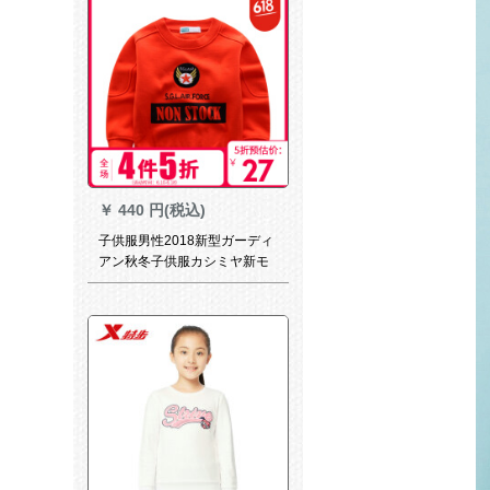
￥
440 円(税込)
子供服男性2018新型ガーディ
アン秋冬子供服カシミヤ新モ
ダリン服カジュア小学生丸襟
加絨潮V 0383オリンカラー
110 CM