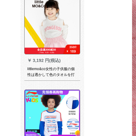
￥
3,192 円(税込)
littlemo&co女性の子供服の個
性は透かして色のタオルを打
ってアルファベットのカジュ
アを打つ171 SW 2019 moco
米の白い110/56を刺繡しま
す。