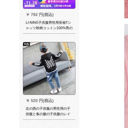
￥
792 円(税込)
LI-NING子供服男性用長袖Tシ
ャッツ秋柄コットン100%男の
子用ガーディアンはATLM
027-2白140を着用していま
す。
￥
520 円(税込)
左の西の子供服の男性用の子
供服と春の服の子供服のレイ
ンコートの帽子の上着と男の
子のファ§ンジ2019新型の黒