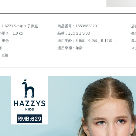
商品名称：HAZZYSハギス子供服女性子供服スカート秋冬モデル子供服2つのスカートスタイルの上着の女の子服のスカート2つセットの可愛い水晶粉130
商品番号：1553963820
店
重さ：1.0 kg
品番：ZLQ 2 Z S 03
発
：単色
適用年齢：3-6歳、6-9歳、9-12歳、12歳以上
厚
襟
適用季節：年齢
：B類