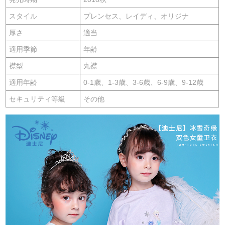
スタイル
プレンセス、レイディ、オリジナ
厚さ
適当
適用季節
年齢
襟型
丸襟
適用年齢
0-1歳、1-3歳、3-6歳、6-9歳、9-12歳
セキュリティ等級
その他