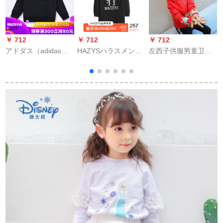
￥ 712
￥ 712
￥ 712
￥
アドダス（adidas）
HAZYSハラスメント
左西子供服男童卫衣
子供服子供服子供服
のブラドの子供服の
春秋2017新型韩国版
スポ-ツウジェア男性
女の子の长さの大き
子供レインカートン
の中で、大子供服ト
な平面の护卫服の春
秋モデル中大童上着
ープカジュウ8242
の服装の新型の子供
の赤色160 cm（吊り
リ
CE 8242 CE 8242サ
の长袖の上の着のダ
160ヤードの身長160
イズ140は身長135グ
イヤモンドの黒い120
cmぐらい）
ルプをお勧めしま
cm
す。