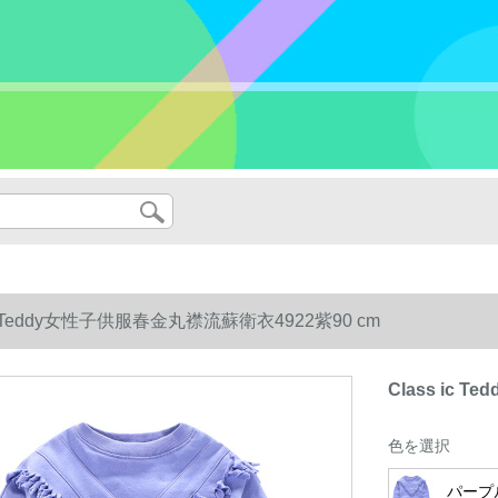
 ic Teddy女性子供服春金丸襟流蘇衛衣4922紫90 cm
Class ic
色を選択
パープ