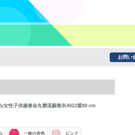
お問い
 Teddy女性子供服春金丸襟流蘇衛衣4922紫90 cm
ル
一枚の赤色
ピンク