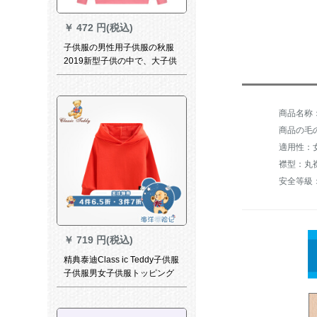
￥
472 円(税込)
子供服の男性用子供服の秋服
2019新型子供の中で、大子供
の子供のスポツーカーバーの
头突きのシフタ140 cm
商品の毛の
適用性：
襟型：丸
安全等級
￥
719 円(税込)
精典泰迪Class ic Teddy子供服
子供服男女子供服トッピング
子供服ストレープのアルフ