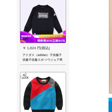
￥
1,824 円(税込)
アドダス（adidas）子供服子
供服子供服スポ-ツウジェア男
性の中で、大子供服トープカ
ジュウ8242 CE 8242 CE
8242サイズ140は身長135グ
ルプをお勧めします。