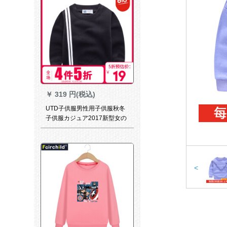
￥
319 円(税込)
UTD子供服男性用子供服秋冬
子供服カジュア2017新型女の
子イージーングリルのカーー
ディップ韓国版V 0433黒CM
<