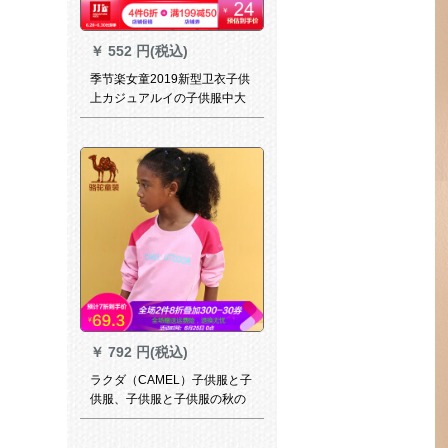
￥
552 円(税込)
季节楽女童2019新型卫衣子供
上カジュアルイの子供服中大
童GQH 71128レン粉130
￥
792 円(税込)
ラクダ（CAMEL）子供服と子
供服、子供服と子供服の秋の
子供スポ卜ツウジェアの中
で、子供用のTシャツの弾力的