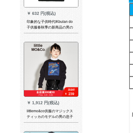
￥
632 円(税込)
印象的な子供時代IKbulan do
子供服春秋季の新商品の男の
子服供カジュアにベビイージ
のボトムシーの中小学生用ボ
トムスの服の色合わせは100
ヤドです。身長90 cm-98 cm
ぐぐらいをお勧めします。
￥
1,912 円(税込)
littlemo&co供服のマジックス
ティッカのモデルの男の息子
の着付けの女の卫衣の秋W 08
黒110/56