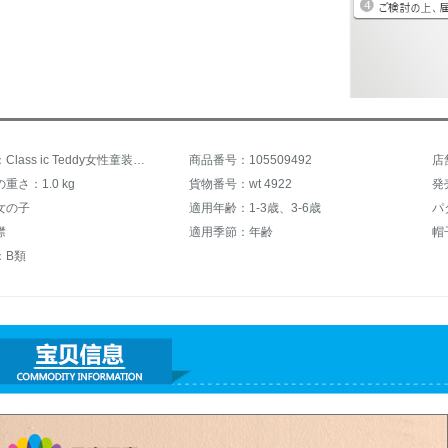
商品名称：Class ic Teddy女性童装春金丸襟流蘇衛衣4922紫90 cm
商品番号：105509492
店
重さ：1.0 kg
貨物番号：wt 4922
発
女の子
適用年齢：1-3歳、3-6歳
パ
襟
適用季節：年齢
帽
：B類