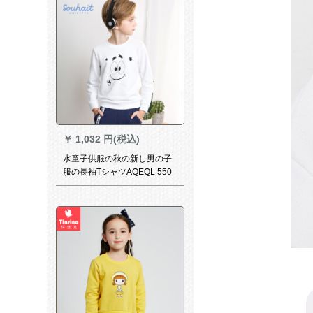
cmぐの10-11歳のサズの150
提案の身长の150
￥
1,032 円(税込)
水童子供服の秋の新し男の子
服の長袖TシャツAQEQL 550
白140