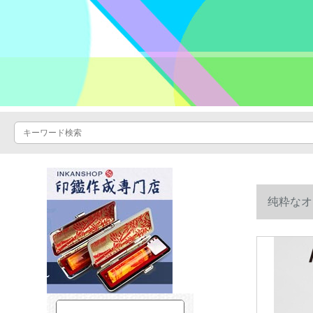
纯粋なオレ
红110 cm