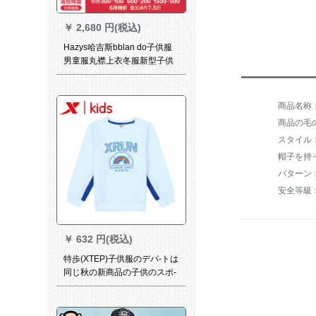
￥
2,680 円(税込)
Hazys哈吉斯bblan do子供服
男童服丸襟上衣冬服新型子供
服カバー頭男服一体ダウン長
袖丸襟シーツ保温ダヤモン黒
145（身長140 cmの提案）
商品の毛の
スタイル
帽子を持
パターン
安全等級
￥
632 円(税込)
特歩(XTEP)子供服のデパ-トは
同じ秋の新商品の子供のスポ-
ツの上にいる男性の中小伙供
のニトリ-の頭のガ-タの白い
110 cmです。