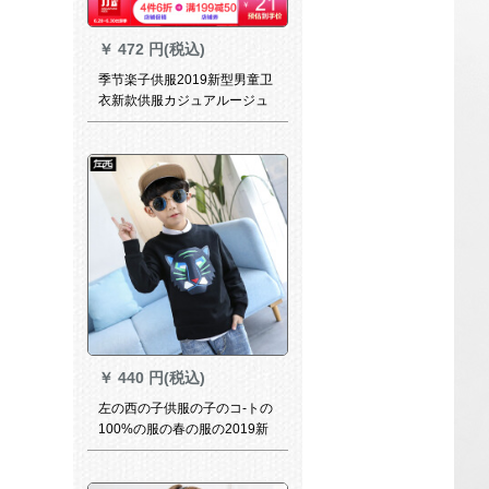
￥
472 円(税込)
季节楽子供服2019新型男童卫
衣新款供服カジュアルージュ
赤ちゃん服小童打底シャッツ
BQ 73059麻灰110
￥
440 円(税込)
左の西の子供服の子のコ-トの
100%の服の春の服の2019新
型の子供の长袖のTシャ春秋の
韩国版の濡れている黒の150