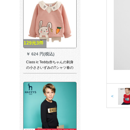
￥
624 円(税込)
Class ic Teddy赤ちゃんの刺身
の小ささいずみのTシャツ春の
服の新型の女の子供服の子供
服の子供服の襟のガルタwt
8562ピンクの100 cm
<