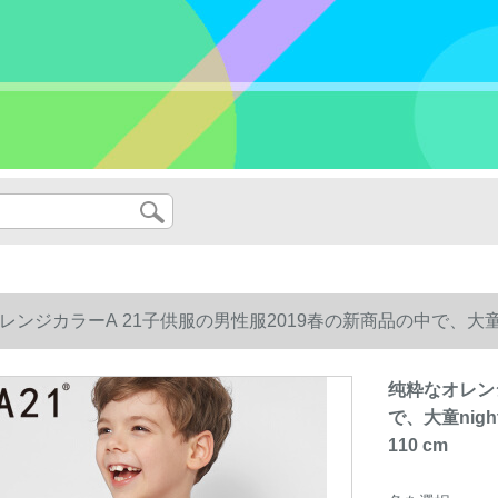
ンジカラーA 21子供服の男性服2019春の新商品の中で、大童nig
纯粋なオレン
で、大童nigh
110 cm