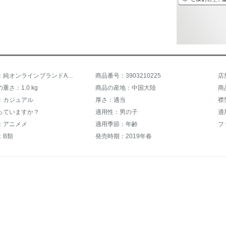
商品名称：純オンラインブランドA 21子供服ガーディアン男性2019春新型の中大童ニット長袖ゆったり丸カーディガンR 4913133 2011大紅110 cm
商品番号：3903210225
店
重さ：1.0 kg
商品の産地：中国大陸
商
：カジュアル
厚さ：適当
襟
っていますか？
適用性：男の子
：アニメメ
適用季節：年齢
フ
：B類
発売時期：2019年春