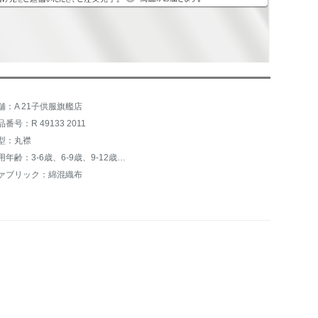
舗：A 21子供服旗艦店
品番号：R 49133 2011
型：丸襟
適用年齢：3-6歳、6-9歳、9-12歳、12歳以上
ァブリック：綿混織布