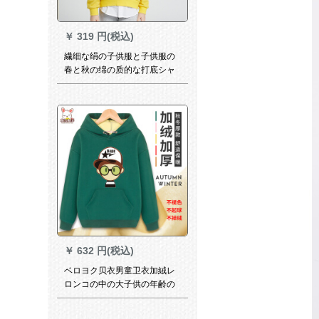
￥
319 円(税込)
繊细な绢の子供服と子供服の
春と秋の绵の质的な打底シャ
ッツの男女の子供服の头のゆ
ったしている上の女の子の子-
姜黄110
￥
632 円(税込)
ベロヨク贝衣男童卫衣加絨レ
ロンコの中の大子供の年齢の
卫衣と絨毯の子供服の赤ちゃ
保温ん秋衣の着付けに子供服