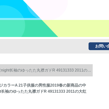
お問い
ht长袖のゆったた丸襟ガドR 49131333 2011の大
ジカラーA 21子供服の男性服2019春の新商品の中
t长袖のゆったた丸襟ガドR 49131333 2011の大红