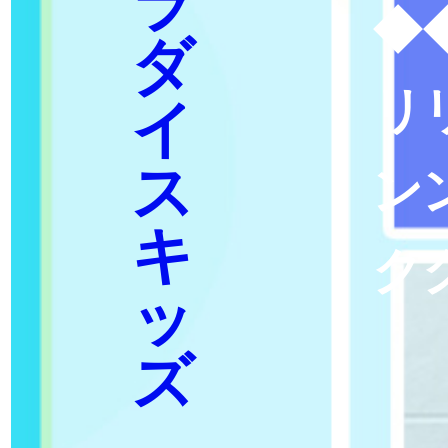
ラ
◆
ダ
リ
イ
ス
ン
キ
ク
ッ
ズ