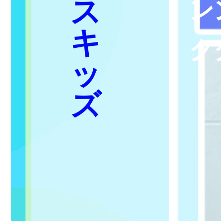
ス
ン
キ
ク
ッ
ズ