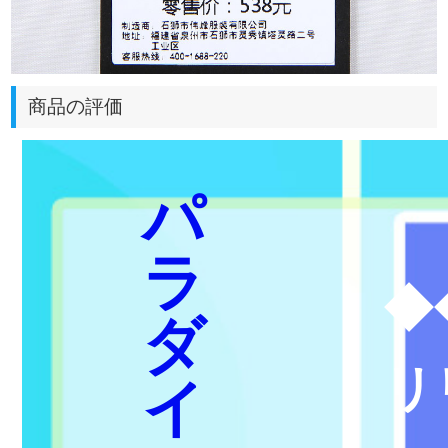
商品の評価
パ
ラ
◆
ダ
リ
イ