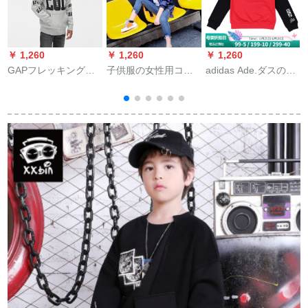
￥ 1,260
￥ 1,260
￥ 1,260
￥
GAPフレッキング男
子供服の女性用コー
adidas Ade.ダスの子
子用ロゴ直筒レガッ
ト子供服2019年新型
供服のコ-トの子供
カ保温こども服
春服の女性大子供用
2018春の新型の经典
399758浅麻灰130
春服の韩国版の中
ファ‰ンの服CX
cm(M)
で、长いサイズの小
3507 CX 3506 152ヤ
さい女の子の洋風の
ード（身長約145セン
1
ゆったりーっとっと
チを提案します）
っとっとっとっとっ
とっとっとしたカメ
ラ5-9-15歳の浓紺色
の130ヤードは身长
120-130 cmのくまを
推荐します。