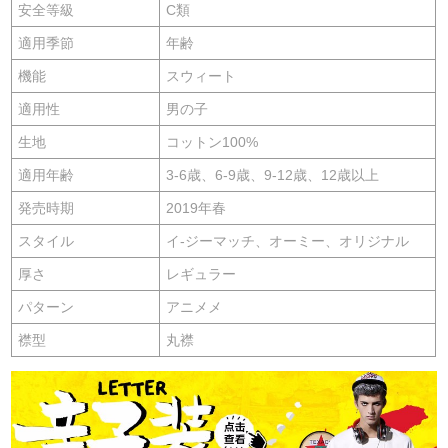
安全等級
C類
適用季節
年齢
機能
スウィート
適用性
男の子
生地
コットン100%
適用年齢
3-6歳、6-9歳、9-12歳、12歳以上
発売時期
2019年春
スタイル
イ-ジーマッチ、オーミー、オリジナル
厚さ
レギュラー
パターン
アニメメ
襟型
丸襟