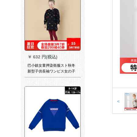
￥
632 円(税込)
巴小鎮女童押染衛服スト秋冬
新型子供長袖ワンピス女の子
丸カープ3871黒130
<