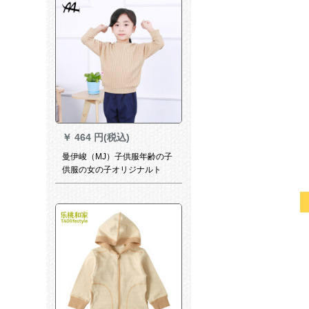
￥
464 円(税込)
曼伊峻（MJ）子供服年齢の子
供服の女の子オリジナルト
100%単色の長袖カバトラック
の色100%