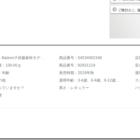
商品名称：Baleno子供服春秋モデル少年服ファッションスポーツジャケットの中の大子供綿の洋風ファッションかっこいいバスケットボールの押染が簡単で快適です。丸襟カジュアルです。
商品番号：54534062348
100.00 g
商品番号：82931219
安
：年齢
発売時期：2019年秋
適
の他
適用年齢：3-6歳、6-9歳、9-12歳、12歳以上
ス
っていますか？
厚さ：レギュラー
パ
襟