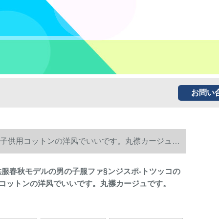
お問い
の大子供用コットンの洋风でいいです。丸襟カージュで
の子供服春秋モデルの男の子服ファ§ンジスポ-トツッコの
コットンの洋风でいいです。丸襟カージュです。