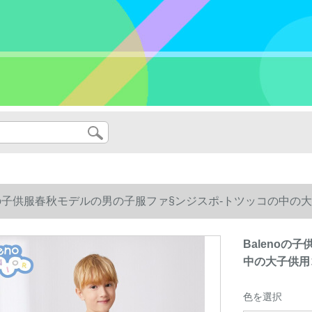
noの子供服春秋モデルの男の子服ファ§ンジスポ-トツッコの中
Baleno
中の大子供用
色を選択