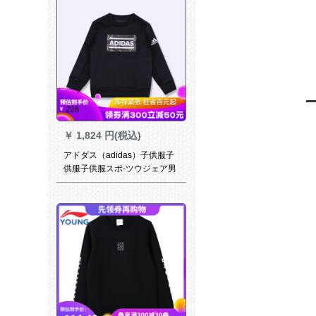
￥
1,824 円(税込)
アドダス（adidas）子供服子
供服子供服スポ-ツウジェア男
性の中で、大子供服トープカ
ジュウ8242 CE 8242 CE
8242サイズ140は身長135グ
ルプをお勧めします。