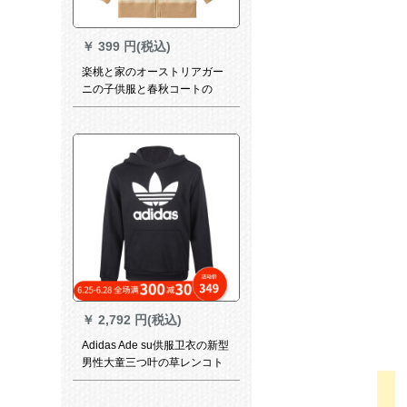
￥
399 円(税込)
楽桃と家のオーストリアガー
ニの子供服と春秋コートの
100%の男女の子供供用カーデ
ィガンの子供服の黒い色100
cm
￥
2,792 円(税込)
Adidas Ade su供服卫衣の新型
男性大童三つ叶の草レンコト
ートのセジットCD 6499黒CD
6499モデルの164は身长164