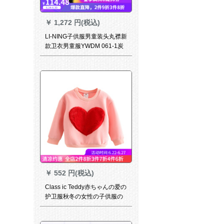
￥
1,272 円(税込)
LI-NING子供服男童装头丸襟新
款卫衣男童服YWDM 061-1炭
黒150
￥
552 円(税込)
Class ic Teddy赤ちゃんの爱の
护卫服秋冬の女性の子供服の
子供服のカバーーwt 6520ピン
クの90 cm