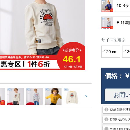
10 B
E 11
サイズを選ぶ
120 cm
13
価格：
￥
お問
>