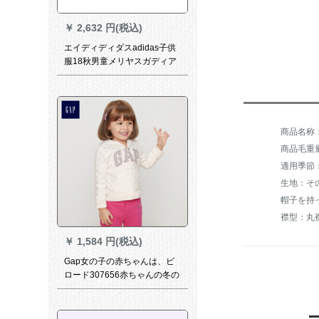
￥
2,632 円(税込)
エイディディダスadidas子供
服18秋男童メリヤスガディア
ン大童カジュア子供供服18
DU 0177 DU 0178 DU 0177
DU 0177
商品毛重量：
適用季節
生地：そ
帽子を持
襟型：丸
￥
1,584 円(税込)
Gap女の子の赤ちゃんは、ビ
ロード307656赤ちゃんの冬の
子供服をつかんです。レイン
コートの型は110 cm（5 T）
です。