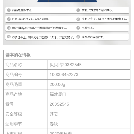
基本的な情報
商品名称
贝贝怡203S2545
商品编号
100008452373
商品毛重
200.00g
商品产地
福建厦门
货号
203S2545
安全等级
其它
适用季节
春秋
上市时间
2020年秋季