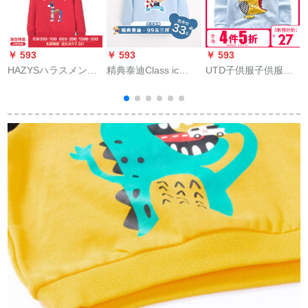
￥ 593
￥ 593
￥ 593
￥
HAZYSハラスメント
精典泰迪Class ic
UTD子供服子供服秋
のブラドの子供服の
Teddy子供加絨ガーデ
服男童丸襟シャコー
男性の子供服の男性
ィアンの男女の子供
ト100%新商品子供应
の子供服の上着の秋
供服のトレープトラ
カジュア服韩国版の
冬の服の新型の子供
ックの赤ちゃんの着
中の大子供用カバの
上
服の丸襟のシフタの
付けは外出して海軍
头突きシャチャの女
男性の子供服の漫画
の船員に服を注文し
供服カーニバルディ
の上のフュージョン
てください。
ガーン
の多色の経典の赤155