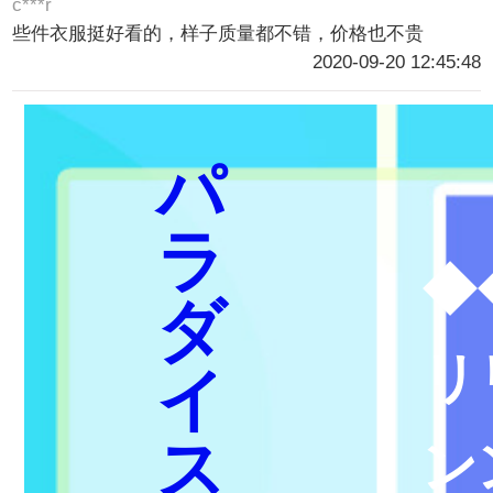
c***r
些件衣服挺好看的，样子质量都不错，价格也不贵
2020-09-20 12:45:48
パ
ラ
◆
ダ
リ
イ
ス
ン