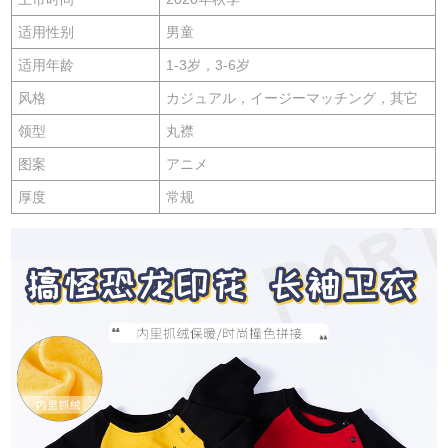
适用性别
男童
适用年龄
1-3岁，3-6岁
风格
カジュアル，イージーマッチング，其它
领型
丸襟
图案
アニメ
厚度
常规