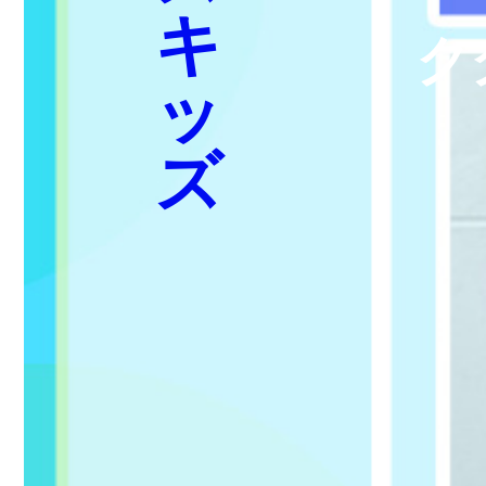
キ
ク
ッ
ズ