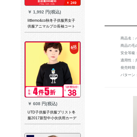
￥
1,992 円(税込)
littlemo&co秋冬子供服男女子
供服アニマルプロ長袖コート
100%衛衣C 10本白140/64
商品名：バ
商品の毛の
安全等級
適用性：
発売時期：
パターン
￥
608 円(税込)
UTD子供服子供服プリスト冬
服2017新型中小伙供用カーデ
ィガン男女用カーディガン保
温加厚赤ちゃん