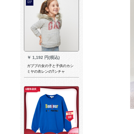
￥
1,192 円(税込)
ガププの女の子と子供のカシ
ミヤの衣レンのTシチャ
356569子供の厚いコの子供服
の亮麻灰色3 YRS