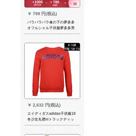
￥
799 円(税込)
バラバラバラ傘の下の夢多多
オフルシャル子供服夢多多男
の子服2019春新款中大童童童
童童童童童童男男新款衛衣中
国藍120
￥
2,632 円(税込)
エイディダスadidas子供服18
冬少女丸襟niトラックディッ
プ子供供服T 2436 T 2436 T
2436 T 2436 T 2436 T 2436 T