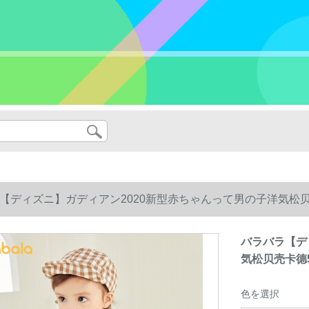
【ディズニ】ガディアン2020新型赤ちゃんって男の子洋気松贝壳卡德
バラバラ【デ
気松贝壳卡德52
色を選択