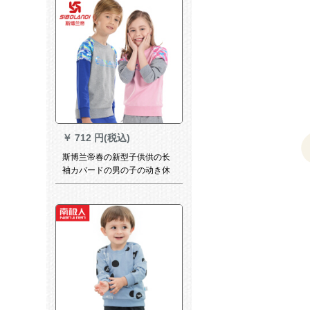
￥
712 円(税込)
斯博兰帝春の新型子供供の长
袖カバードの男の子の动き休
暇の2つの丸襟のメリヤの花の
灰+玫红の150