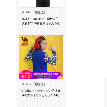
￥
448 円(税込)
南极人（Nanjiren）南极人子
供服春2019新品赤ちゃんの长
袖の上には外装です。
￥
632 円(税込)
CAMEL小さいラクダの子供服
秋の野外オリンピカックの风
の男の长袖のTシャッツ青少年
の子供供のレジカの丸襟のTシ