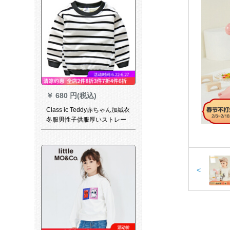
￥
680 円(税込)
Class ic Teddy赤ちゃん加絨衣
冬服男性子供服厚いストレー
プのシャツーwt 8116白140
cm
<