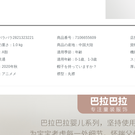
ラバラ2821323221
商品番号：7106655609
店
重さ：1.0 kg
商品の産地：中国大陸
貨
：A類
適用季節：年齢
機
共通
適用年齢：0-1歳、1-3歳
ス
2020年秋
帽子を持っていますか？
厚
：アニメメ
襟型：丸襟