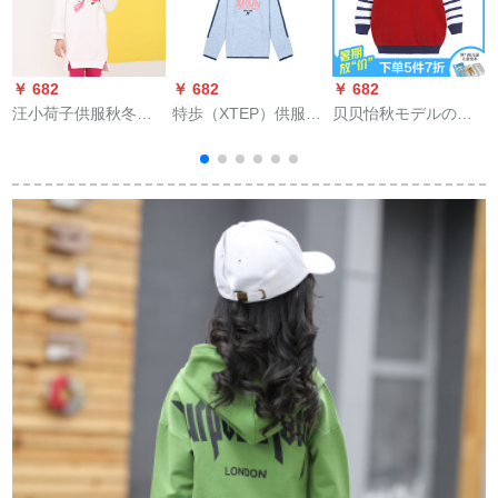
￥ 682
￥ 682
￥ 682
￥
汪小荷子供服秋冬新
特歩（XTEP）供服の
贝贝怡秋モデルの新
款女性中大子供用カ
女の子服の秋の新型
型赤ちゃん服の子供
a
シミヤカバールジッ
子供供の長袖の着付
ストライプの袖合わ
ト長袖Tシャツ白110
けのスポーツウェア
せ上着の春秋服163 S
L
253ナツメの赤い110
cm（身長100-110 cm
をオススメします）
3
3
3