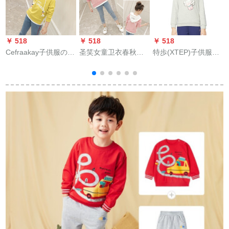
￥ 518
￥ 518
￥ 518
￥
Cefraakay子供服の女
圣笑女童卫衣春秋新
特歩(XTEP)子供服の
の子レガットは2019
款韩版女性长袖カバ
女供服の子供服の上
年に新型の女性赤ち
ヘッド女大童コ100%
着がファッショので
ゃんの长袖キャバの
ゆるるるるレインコ
す。
トッピングをしてい
ートの中の大童ピン
ます。
クの2色の卫衣150
cm