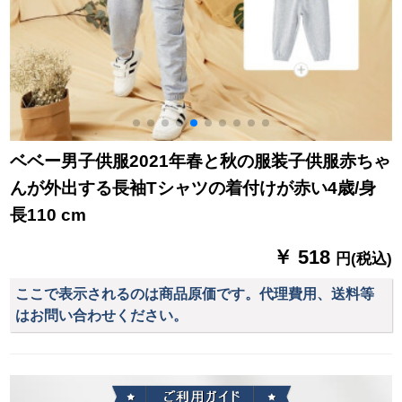
ベベー男子供服2021年春と秋の服装子供服赤ちゃ
んが外出する長袖Tシャツの着付けが赤い4歳/身
長110 cm
￥ 518
円(税込)
ここで表示されるのは商品原価です。代理費用、送料等
はお問い合わせください。