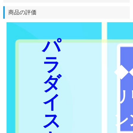
商品の評価
パ
ラ
◆
ダ
リ
イ
ス
ン