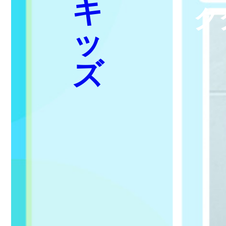
キ
ク
ッ
ズ