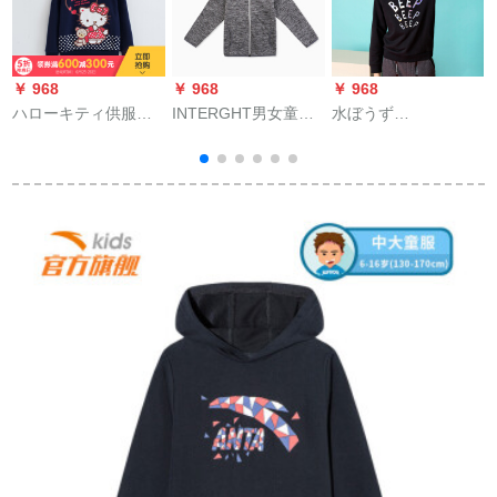
￥ 968
￥ 968
￥ 968
￥
ハローキティ供服
INTERGHT男女童秋
水ぼうず
2019秋新品子供丸襟
冬運動レンコートス
（SOUHAIT）子供服
上衣女子中学生のゆ
ポーツスポーツスポ
秋の新商品の男の子
っっっちとしたブラ
ーツスポーツツカル
服は、辉く长袖Tシャ
ウスの女の子スポー
ト両面リフリファイ
ツAQELL 554を贴り
7
ツツカージィのサフ
スエッド中灰130ヤー
付けて、ブラク130
ァァァイル色（シミ
ド
ア）150 cm（150）