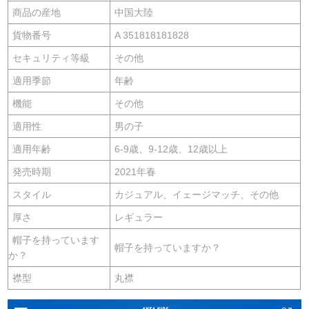
商品の産地
中国大陸
貨物番号
A 351818181828
セキュリティ等級
その他
適用季節
年齢
機能
その他
適用性
男の子
適用年齢
6-9歳、9-12歳、12歳以上
発売時期
2021年春
スタイル
カジュアル、イェージマッチ、その他
厚さ
レギュラー
帽子を持っています
帽子を持っていますか？
か？
襟型
丸襟