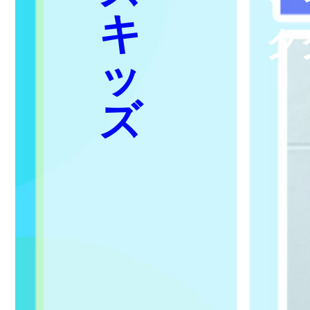
キ
ク
ッ
ズ