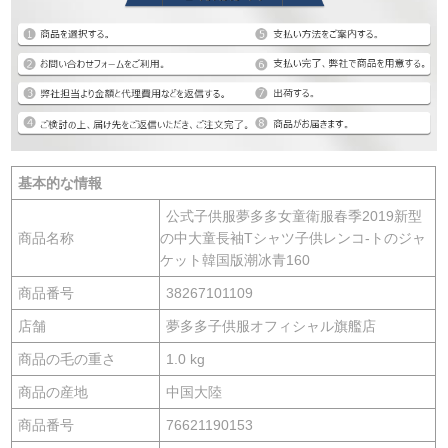
基本的な情報
公式子供服夢多多女童衛服春季2019新型
商品名称
の中大童長袖Tシャツ子供レンコ-トのジャ
ケット韓国版潮冰青160
商品番号
38267101109
店舗
夢多多子供服オフィシャル旗艦店
商品の毛の重さ
1.0 kg
商品の産地
中国大陸
商品番号
76621190153