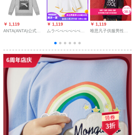
￥ 1,119
￥ 1,119
￥ 1,119
￥
ANTA(ANTA)公式旗
ムラベべべべべべべ
唯思凡子供服男性用
艦店子供服男の中で
べーTシチャ年服の女
子供服春服新商品
大子供服トープガー
のコ—トは100%洋服
2019種類の子供服の
ト丸袖ニュル上にス
の襟折り返しに子供
中で大子供のスポツ
ポツーカージュ服A
供の长袖をしていま
ーケースの黒い120
3538703 BC 06花灰
す。
cm
170