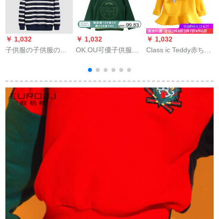
￥ 1,032
￥ 1,032
￥ 1,032
￥
子供服の子供服のボ
OK.OU可優子供服男
Class ic Teddy赤ちゃ
ンダリング100%长袖
児帽子長袖カバ緑90
ん丸襟ガーディアン
ガーディアンの中
冬服新型女性子供服
で、子供用の春と秋
の厚手なコートwt
の服装2019新型イジ
9176黄色130 cm
ットのボアダンプ
170。