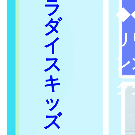
ラ
◆
ダ
リ
イ
ス
ン
キ
ク
ッ
ズ