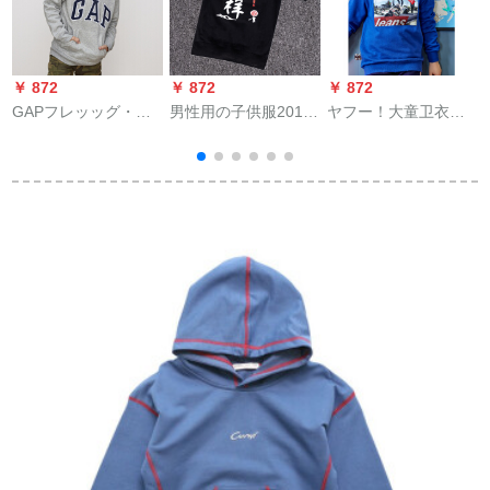
￥ 872
￥ 872
￥ 872
￥
GAPフレッッグ・コ
男性用の子供服2019
ヤフー！大童卫衣男
兪
ンテックス・サービ
年春と秋の新しファ§
童12-15歳加肥ガット
ス869631秋服浅石楠
ンジ洋风カージュ长
100%ジャジュジュ长
灰色120 cm（S）
袖ボサム长袖ボツム
袖中学生カジュア秋
の中の大子供ファン
服新派カジ150
シーは私达が违って
います。黒い110サイ
ズの身長は95-105
cmがオースです。