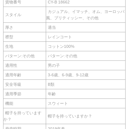
貨物番号
CY-B 18662
カジュアル、イマッチ、オム、ヨーロッパ
スタイル
風、ブリティッシー、その他
厚さ
適当
襟型
レインコート
生地
コットン100%
パターン:その他
パターン:その他
適用性
男の子
適用年齢
3-6歳、6-9歳、9-12歳
安全等級
B類
適用季節
年齢
機能
スウィート
帽子を持っています
帽子を持っていますか？
か？
発売時期
2019年春