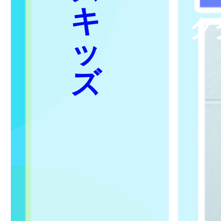
キ
ク
ッ
ズ