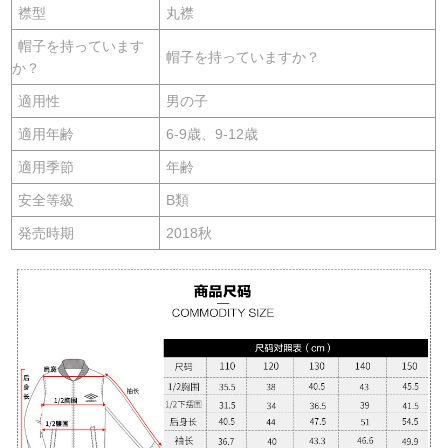
襟型
丸襟
帽子を持っています
帽子を持っていますか？
か？
適用性
男の子
適用年齢
6-9歳、9-12歳
適用季節
年齢
安全等級
B類
発売時期
2018秋