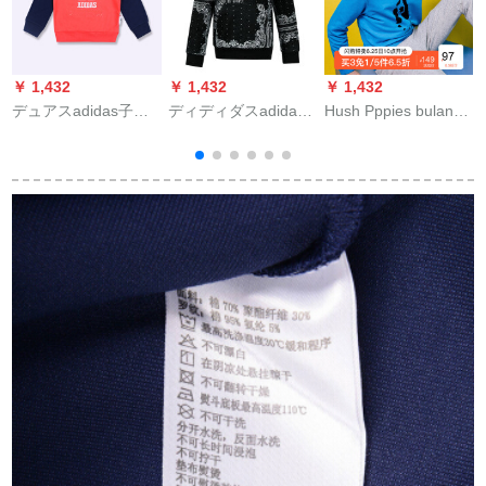
￥ 1,432
￥ 1,432
￥ 1,432
￥
デュアスadidas子供
ディディダスadidas
Hush Pppies bulan
服秋デルの男女の子
子供服19春男童レユ
doの子供服男性用の
供用ニットウェルア
ニオン供服DW 3832
着付けと服のファン
の中の子供用カジュ
DW 3832 DW 3832
シーは薄いです。春
アジャムの子供服CE
DW 3832 DW 3832
服の新型の中で子供
8240 CE 8240 CE
用の丸襟シャはガデ
8240 CE 8240 CE
ィの男の子用の长袖
8240 CE 8240 CE
の漫画の上のサファ
ァブルの130 cmを押
c
します。