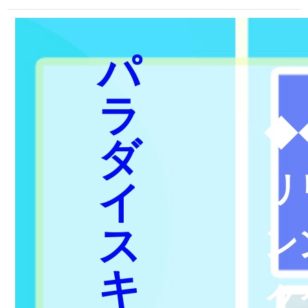
パ
ラ
◆
ダ
リ
イ
ス
ン
キ
ク