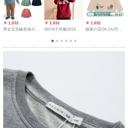
￥ 1,032
￥ 1,032
￥ 1,032
￥
男女宝毛輪長袖ガー
ANTA子供服2019新
丽家の宝OK.OU可欧
ディアン24547ブル
品子供服春季新型カ
可优の赤ちゃんって
100 cm
バード快适长袖服子
ードリーーの花の纱
供服长袖Tシャツボム
の长袖のTシャツの男
A 3539431-3殷赤101
の子の杏色の100
ア