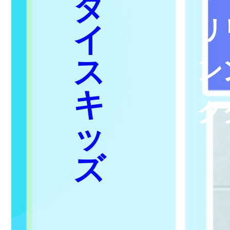
ダ
リ
イ
ス
ン
キ
ク
ッ
ズ