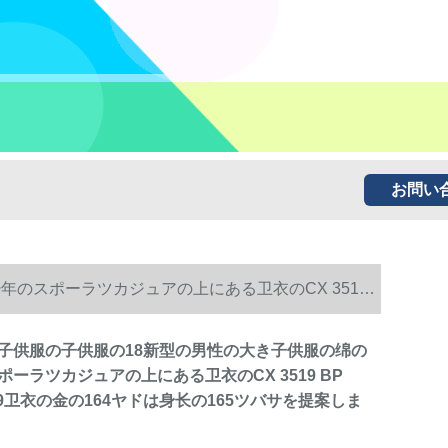
お問い
のスポーラツカジュアの上にある卫衣のCX 3519
子供服の子供服の18新型の男性の大き子供服の绵の
ーラツカジュアの上にある卫衣のCX 3519 BP
 8779卫衣の金の164ヤドは身长の165ツバサを提案しま