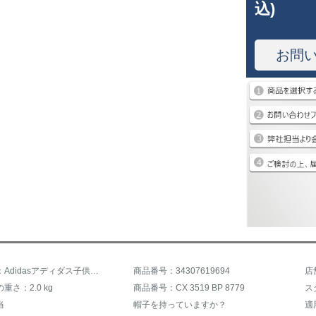
込)
お問
商品名称：Adidasアディダス子供服子供用少年用ガーディアン18新型男性大子供用コットン少年スポーツカジュアル上着ガーディアンCX 3519 BP 8779 BP 8779ガーディアンモデル164サイズは身長165ぐらいをお勧めします。
商品番号：34307619694
店
重さ：2.0 kg
商品番号：CX 3519 BP 8779
当
帽子を持っていますか？
適