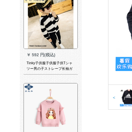
￥
592 円(税込)
Tinky子供服子供服子供Tシャ
ツー男の子ストレープ长袖ガ
リードディアンカージュ上の
大きな子供秋服の新しさのジ
ットの现物は白黒ストレープ
のレドカード110番ヤドで
す。
<