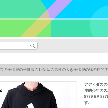
スの子供服の子供服の18新型の男性の大き子供服の绵の质的少年
9 BP 8779卫衣の金の164ヤドは身长の165ツバサを提案します。
アディダスの
质的少年のスポ
8779 BP
す。