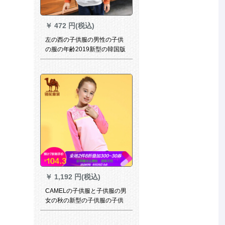
￥
472 円(税込)
左の西の子供服の男性の子供
の服の年齢2019新型の韓国版
は頭の子供の長袖Tシャツの春
の服装の白い吊り札の160ヤ
ードの身長の160 cmグルーを
かけます。
￥
1,192 円(税込)
CAMELの子供服と子供服の男
女の秋の新型の子供服の子供
丸襟の护卫服の中で子供が厚
い长袖の运动Tシャツの粉の梅