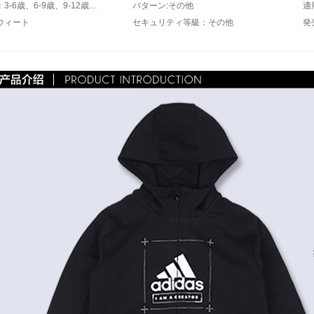
適用年齢：3-6歳、6-9歳、9-12歳、12歳以上
パターン:その他
適
ウィート
セキュリティ等級：その他
発