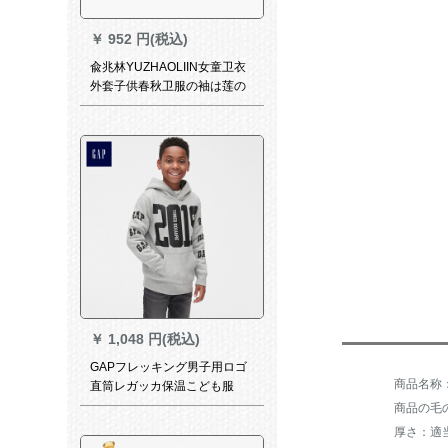
￥
952 円(税込)
兪兆林YUZHAOLIIN女童卫衣
外套子供春秋卫服の袖は莲の
叶の辺の小さい仙女を持ちま
す。
￥
1,048 円(税込)
GAPフレッキング男子用ロゴ
直筒レガッカ保温こども服
399758浅麻灰130 cm(M)
商品の毛の
厚さ：適