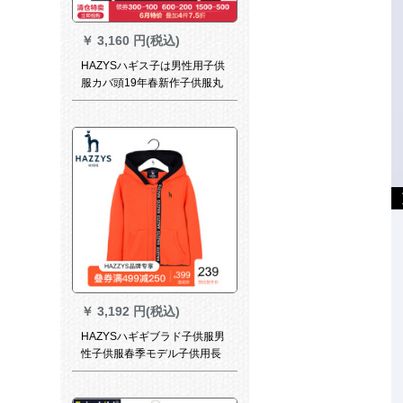
￥
3,160 円(税込)
HAZYSハギス子は男性用子供
服カバ頭19年春新作子供服丸
襟シツ男用フーシンドローム
￥
3,192 円(税込)
HAZYSハギギブラド子供服男
性子供服春季モデル子供用長
袖に男性中大子供フオスナ・
オープン身衛衣外套活力橙