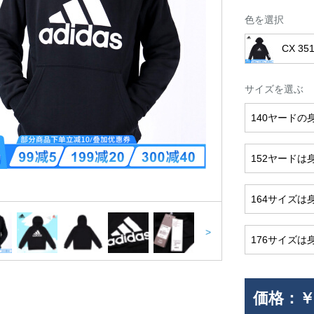
色を選択
CX 35
サイズを選ぶ
140ヤードの
152ヤードは
164サイズは
>
176サイズは
価格：
￥