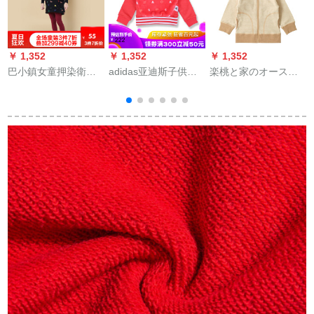
￥ 1,352
￥ 1,352
￥ 1,352
￥
巴小鎮女童押染衛服
adidas亚迪斯子供服
楽桃と家のオースト
スト秋冬新型子供長
秋の子供服の女性の
リアガーニの子供服
袖ワンピス女の子丸
子供供服のカシミヤ
と春秋コートの100%
カープ3871黒130
の服のカジュ・アル
の男女の子供供用カ
ジュBQ 0546 BQ
ーディガンの子供服
0566 BQ 0566サイズ
の黒い色100 cm
の128の身長の125グ
ルーを提案します。