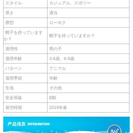
スタイル
カジュアル、スポツー
厚さ
適当
襟型
ローネク
帽子を持っています
帽子を持っていますか？
か？
適用性
男の子
適用年齢
3-6歳、6-9歳
パターン
アニマル
適用季節
年齢
生地
その他
安全等級
B類
発売時期
2019年春