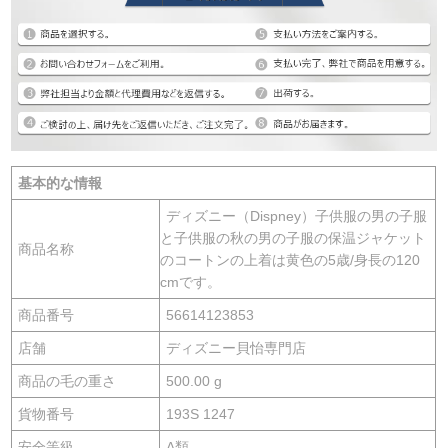
基本的な情報
ディズニー（Dispney）子供服の男の子服
と子供服の秋の男の子服の保温ジャケット
商品名称
のコートンの上着は黄色の5歳/身長の120
cmです。
商品番号
56614123853
店舗
ディズニー貝怡専門店
商品の毛の重さ
500.00 g
貨物番号
193S 1247
安全等級
A類