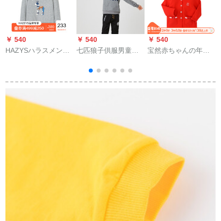
￥ 540
￥ 540
￥ 540
￥
HAZYSハラスメント
七匹狼子供服男童衛
宝然赤ちゃんの年齢
のブラドの子供服の
衣レンコトート子供
服の新しい女性の赤
着付けの秋冬の服の
服長袖
ちゃんレンコート保
新型の卫衣の丸太の
161760600118花灰
温赤ちゃん绵服のコ-
カーディガンの男性
150 cm
ト赤ちゃんの外出服
の子供供の漫画の着
8030赤110 cm
付けの多色の花の灰
色の130