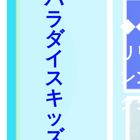
ラ
◆
ダ
リ
イ
ス
ン
キ
ク
ッ
ズ